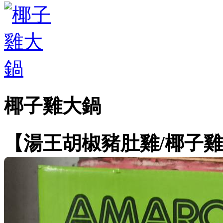
椰子雞大鍋
【湯王胡椒豬肚雞/椰子