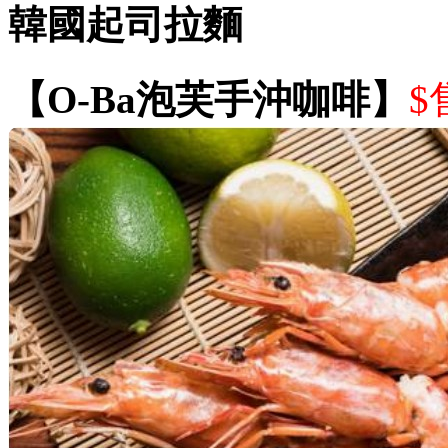
韓國起司拉麵
【O-Ba泡芙手沖咖啡】
$