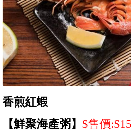
香煎紅蝦
【鮮聚海產粥】
$售價:$1