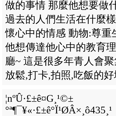
做的事情 那麼他想要做什
過去的人們生活在什麼樣
懷心中的情感 動物:尊重
他想傳達他心中的教育理念
廳~ 這是很多年青人會聚
放鬆,打卡,拍照,吃飯的好
¦nºÛ·£±ê¤G¸¹©±
°ª¶¯¥«·£±ê°Ï¹ØÂ×¸ô435¸¹