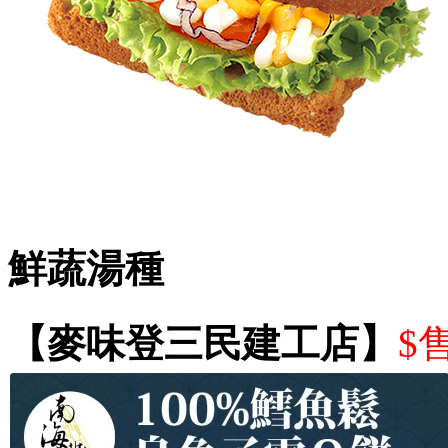
鮮蔬湯種
【麥味登三民建工店】
$