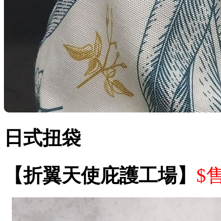
日式扭袋
【折翼天使庇護工場】
$