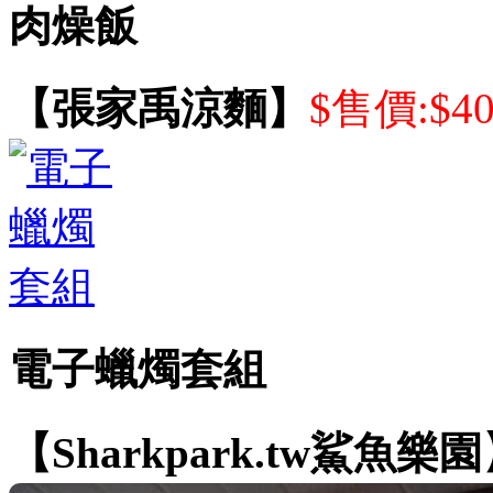
肉燥飯
【張家禹涼麵】
$售價:$4
電子蠟燭套組
【Sharkpark.tw鯊魚樂