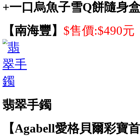
+一口烏魚子雪Q餅隨身盒
【南海豐】
$售價:$490元
翡翠手鐲
【Agabell愛格貝爾彩