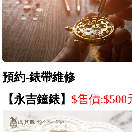
預約-錶帶維修
【永吉鐘錶】
$售價:$500