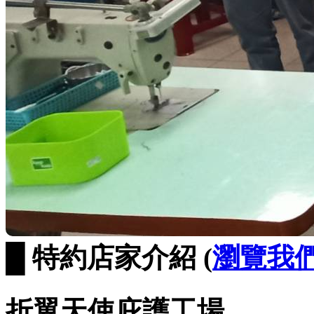
█ 特約店家介紹 (
瀏覽我
折翼天使庇護工場