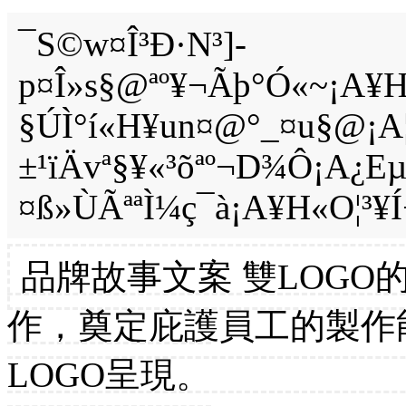
¯S©w¤Î³Ð·N³]­
p¤Î»s§@ªº¥¬Ãþ°Ó«~¡A¥
§Ú­Ì°í«H¥u­n¤@°_¤u§@¡A
±¹ïÄvª§¥«³õªº¬D¾Ô¡A¿Eµ
¤ß»ÙÃªªÌ¼ç¯à¡A¥H«O¦³¥Í¬
品牌故事文案 雙LOG
作，奠定庇護員工的製作
LOGO呈現。