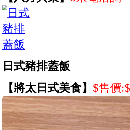
日式豬排蓋飯
【將太日式美食】
$售價: