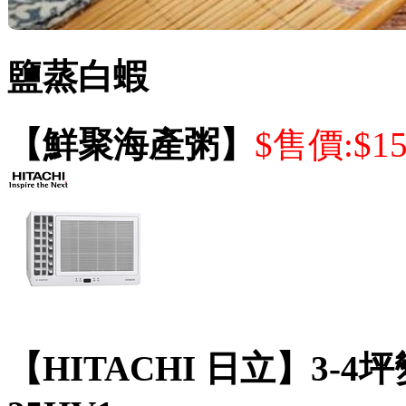
鹽蒸白蝦
【鮮聚海產粥】
$售價:$1
【HITACHI 日立】3-