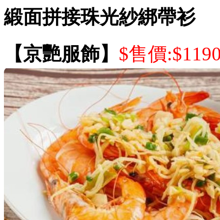
緞面拼接珠光紗綁帶衫
【京艷服飾】
$售價:$119