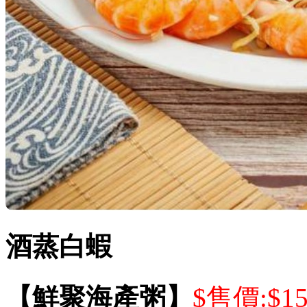
酒蒸白蝦
【鮮聚海產粥】
$售價:$1