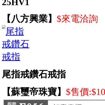
25HV1
【八方興業】
$來電洽詢
尾指戒鑽石戒指
【蘇璽帝珠寶】
$售價:$1